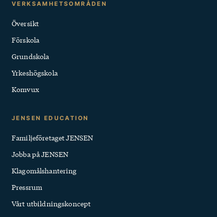
Kontakt
VERKSAMHETSOMRÅDEN
och
Översikt
Snabblänkar
Förskola
Grundskola
Yrkeshögskola
Komvux
JENSEN EDUCATION
Familjeföretaget JENSEN
Jobba på JENSEN
Klagomålshantering
Pressrum
Vårt utbildningskoncept