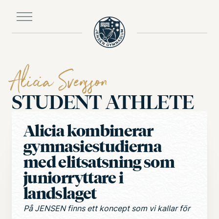
Till
huvudinnehållet
Alicia Svensson
STUDENT ATHLETE
Alicia kombinerar
gymnasiestudierna
med elitsatsning som
juniorryttare i
landslaget
På JENSEN finns ett koncept som vi kallar för