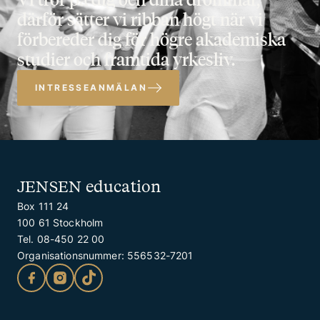
därför sätter vi ribban högt när vi
förbereder dig för högre akademiska
studier och framtida yrkesliv.
INTRESSEANMÄLAN
JENSEN education
Box 111 24
100 61 Stockholm
Tel. 08-450 22 00
Organisationsnummer: 556532-7201