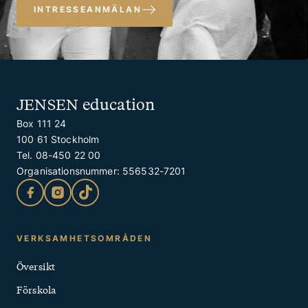
INTRESSEANMÄLAN
JENSEN education
Box 111 24
100 61 Stockholm
Tel. 08-450 22 00
Organisationsnummer: 556532-7201
Kontakt
VERKSAMHETSOMRÅDEN
och
Översikt
Snabblänkar
Förskola