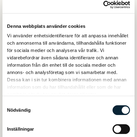
forskningscenter Lövsta, Segersta Equestrian. APL
15 veckor på djuranläggningar som kanske blir där
du ska arbeta som djurvårdare eller hästskötare
Denna webbplats använder cookies
efter din gymnasieexamen.
Vi använder enhetsidentifierare för att anpassa innehållet
Ämnesövergripande
och annonserna till användarna, tillhandahålla funktioner
undervisning
för sociala medier och analysera vår trafik. Vi
vidarebefordrar även sådana identifierare och annan
Instudering inför en enda examination ger dig ändå
information från din enhet till de sociala medier och
betygsunderlag och kunskaper i minst två ämnen,
annons- och analysföretag som vi samarbetar med.
och ofta fler. Det ger färre examinationer, mot
Dessa kan i sin tur kombinera informationen med annan
djupare kunskaper. Helt enkelt en stressfri
information som du har tillhandahållit eller som de har
samlat in när du har använt deras tjänster.
gymnasietid och mer tid för ditt djurintresse!
Om Wenngarns
Samtyckesval
Nödvändig
slott
Wenngarns slott uppfördes under 1200-talets
Inställningar