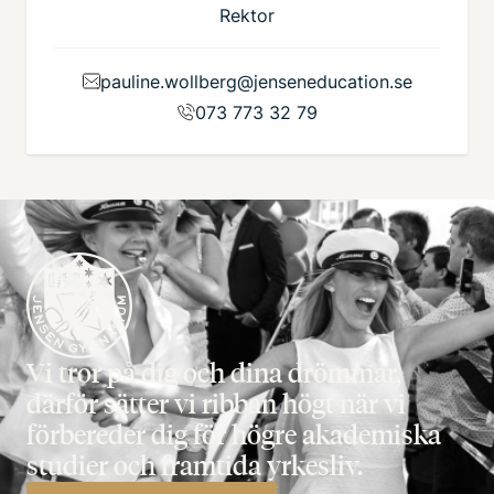
Rektor
pauline.wollberg@jenseneducation.se
073 773 32 79
Vi tror på dig och dina drömmar,
därför sätter vi ribban högt när vi
förbereder dig för högre akademiska
studier och framtida yrkesliv.