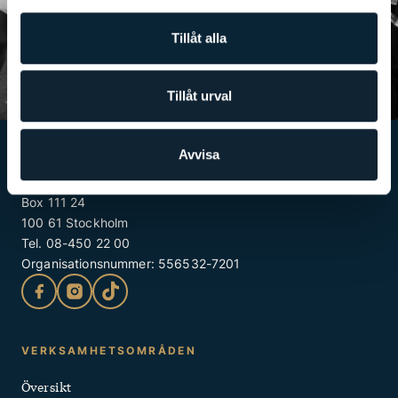
studier och framtida yrkesliv.
Tillåt alla
INTRESSEANMÄLAN
Tillåt urval
Avvisa
JENSEN education
Box 111 24
100 61 Stockholm
Tel. 08-450 22 00
Organisationsnummer: 556532-7201
Kontakt
VERKSAMHETSOMRÅDEN
och
Översikt
Snabblänkar