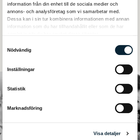
eleverna även in till specifika informationstillfällen
information från din enhet till de sociala medier och
vid MDU.
annons- och analysföretag som vi samarbetar med.
Dessa kan i sin tur kombinera informationen med annan
information som du har tillhandahållit eller som de har
Lärare från båda verksamheterna planerar och
samlat in när du har använt deras tjänster.
genomför olika moment tillsammans, vilket
Samtyckesval
ytterligare förstärker kopplingen mellan gymnasiet
Nödvändig
och universitetet.
Inställningar
Statistik
Marknadsföring
Vi tror på dig och dina drömmar,
därför sätter vi ribban högt när vi
Visa detaljer
förbereder dig för högre akademiska