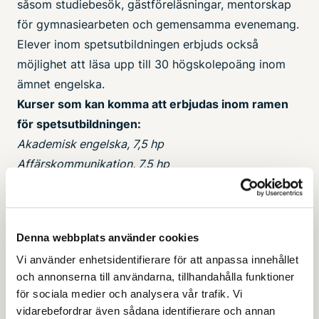
såsom studiebesök, gästföreläsningar, mentorskap
för gymnasiearbeten och gemensamma evenemang.
Elever inom spetsutbildningen erbjuds också
möjlighet att läsa upp till 30 högskolepoäng inom
ämnet engelska.
Kurser som kan komma att erbjudas inom ramen
för spetsutbildningen:
Akademisk engelska, 7,5 hp
Affärskommunikation, 7,5 hp
Engelska 1: språkvetenskap 1, 7,5 hp
Engelska 1: Litteratur 1, 7,5 hp
Engelska 2: Litteratur 2, 7,5 hp
Denna webbplats använder cookies
Kurserna erbjuds i normalfallet under årskurs 2 och
Vi använder enhetsidentifierare för att anpassa innehållet
3 men redan under den första årskursen erbjuds
och annonserna till användarna, tillhandahålla funktioner
gästföreläsningar från MDU:s forskare och lärare.
för sociala medier och analysera vår trafik. Vi
För att öka förståelsen för högre utbildning bjuds
vidarebefordrar även sådana identifierare och annan