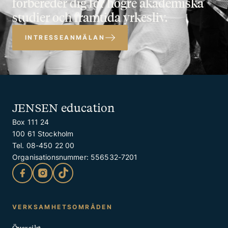
förbereder dig för högre akademiska
studier och framtida yrkesliv.
INTRESSEANMÄLAN
JENSEN education
Box 111 24
100 61 Stockholm
Tel. 08-450 22 00
Organisationsnummer: 556532-7201
Kontakt
VERKSAMHETSOMRÅDEN
och
Översikt