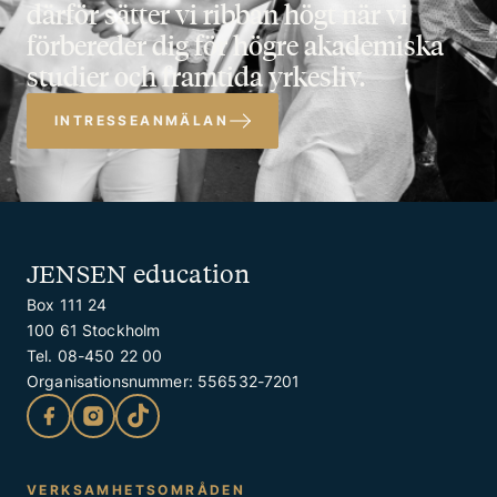
därför sätter vi ribban högt när vi
förbereder dig för högre akademiska
studier och framtida yrkesliv.
INTRESSEANMÄLAN
JENSEN education
Box 111 24
100 61 Stockholm
Tel. 08-450 22 00
Organisationsnummer: 556532-7201
Kontakt
VERKSAMHETSOMRÅDEN