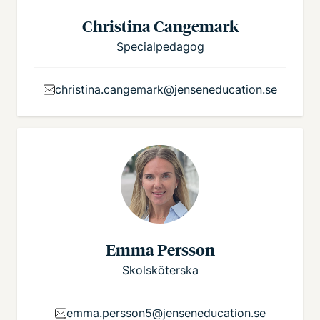
Christina Cangemark
Specialpedagog
christina.cangemark@jenseneducation.se
Emma Persson
Skolsköterska
emma.persson5@jenseneducation.se