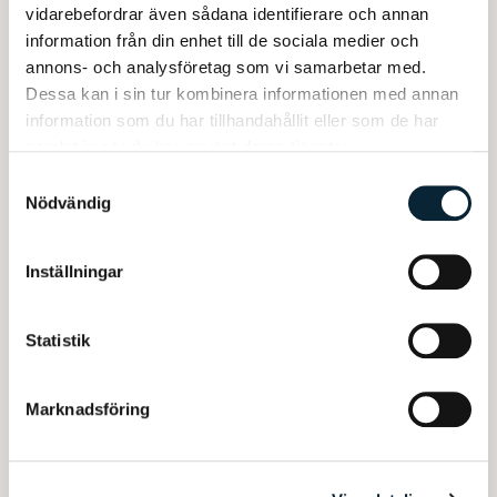
vidarebefordrar även sådana identifierare och annan
information från din enhet till de sociala medier och
annons- och analysföretag som vi samarbetar med.
Dessa kan i sin tur kombinera informationen med annan
information som du har tillhandahållit eller som de har
samlat in när du har använt deras tjänster.
Butheina Almahmoud
Samtyckesval
Lärare i moderna språk – arabiska
Nödvändig
butheina.almahmoud@jenseneducation.se
Inställningar
Statistik
Marknadsföring