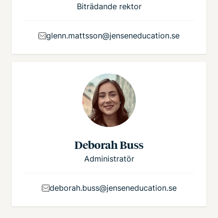
Biträdande rektor
glenn.mattsson@jenseneducation.se
Deborah Buss
Administratör
deborah.buss@jenseneducation.se