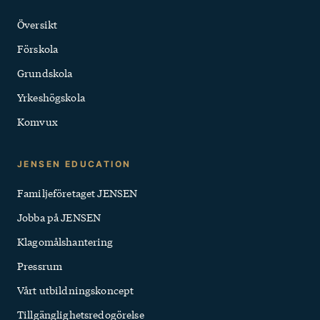
och
Översikt
Snabblänkar
Förskola
Grundskola
Yrkeshögskola
Komvux
JENSEN EDUCATION
Familjeföretaget JENSEN
Jobba på JENSEN
Klagomålshantering
Pressrum
Vårt utbildningskoncept
Tillgänglighets­redogörelse