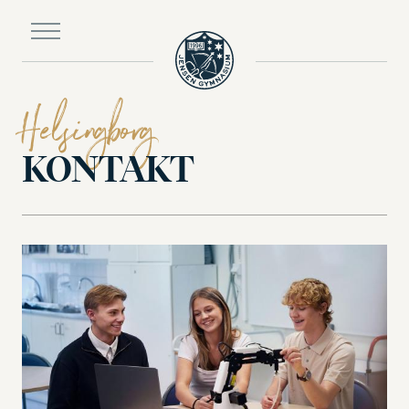
Till
huvudinnehållet
Helsingborg
KONTAKT