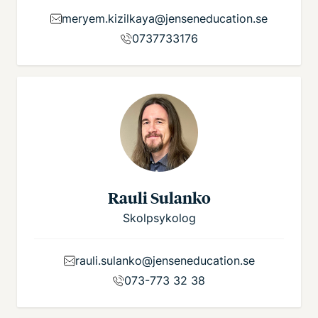
meryem.kizilkaya@jenseneducation.se
0737733176
Rauli Sulanko
Skolpsykolog
rauli.sulanko@jenseneducation.se
073-773 32 38