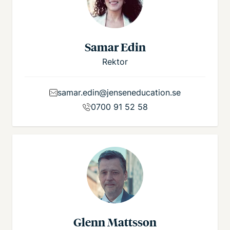
Samar Edin
Rektor
samar.edin@jenseneducation.se
0700 91 52 58
Glenn Mattsson