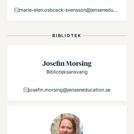
marie-elen.osbceck-svensson@jenseneducation.se
BIBLIOTEK
Josefin Morsing
Biblioteksansvarig
josefin.morsing@jenseneducation.se