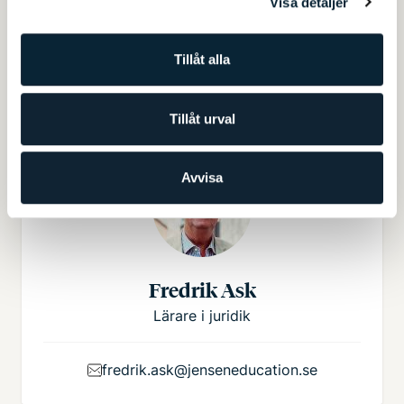
Visa detaljer
Cecilia Arvidson Schnoor
Lärare i företagsekonomi
Tillåt alla
cecilia.arvidson.schnoor@jenseneducation.se
Tillåt urval
Avvisa
Fredrik Ask
Lärare i juridik
fredrik.ask@jenseneducation.se