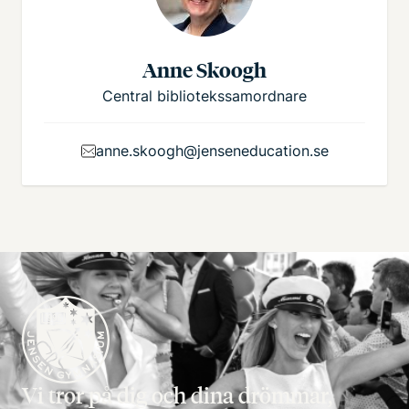
Anne Skoogh
Central bibliotekssamordnare
anne.skoogh@jenseneducation.se
Vi tror på dig och dina drömmar,