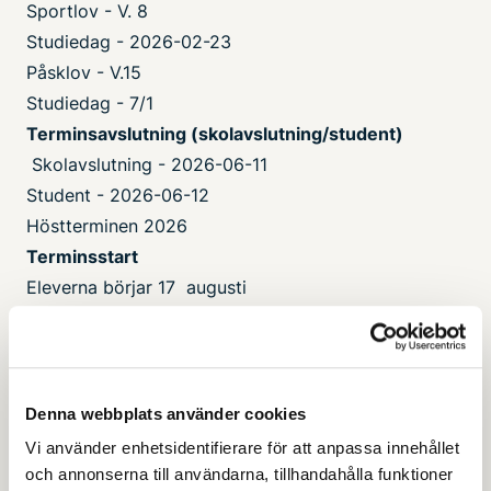
Sportlov - V. 8
Studiedag - 2026-02-23
Påsklov - V.15
Studiedag - 7/1
Terminsavslutning (skolavslutning/student)
Skolavslutning - 2026-06-11
Student - 2026-06-12
Höstterminen 2026
Terminsstart
Eleverna börjar 17 augusti
Terminsavslutning
Eleverna slutar 18 december
Vårterminen 2027
Denna webbplats använder cookies
Terminsstart
Vi använder enhetsidentifierare för att anpassa innehållet
Eleverna börjar 7 januari
och annonserna till användarna, tillhandahålla funktioner