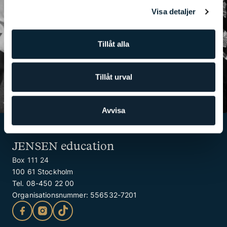
Vi tror på dig och dina drömmar,
Visa detaljer
därför sätter vi ribban högt när vi
förbereder dig för högre akademiska
Tillåt alla
studier och framtida yrkesliv.
INTRESSEANMÄLAN
Tillåt urval
Avvisa
JENSEN education
Box 111 24
100 61 Stockholm
Tel. 08-450 22 00
Organisationsnummer: 556532-7201