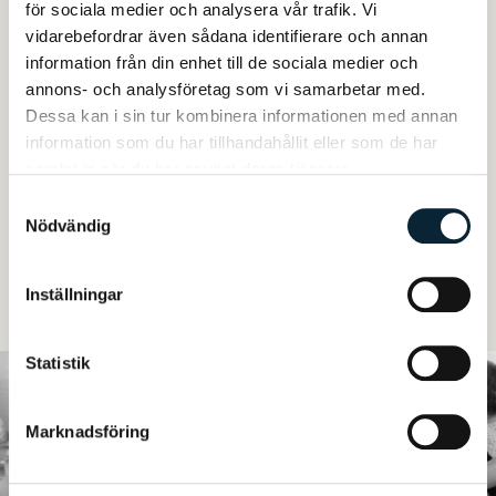
Lov- och studiedagar
för sociala medier och analysera vår trafik. Vi
vidarebefordrar även sådana identifierare och annan
Läslov v. 44
information från din enhet till de sociala medier och
Studiedag v. 45 måndag
annons- och analysföretag som vi samarbetar med.
Sportlov v.8
Dessa kan i sin tur kombinera informationen med annan
Studiedag v. 9 måndag
information som du har tillhandahållit eller som de har
Påsklov v.13
samlat in när du har använt deras tjänster.
Klämdag 7/5
Samtyckesval
Nödvändig
Skolavslutning 10/6
Terminsavslutning
Student 11/6
Inställningar
Statistik
Marknadsföring