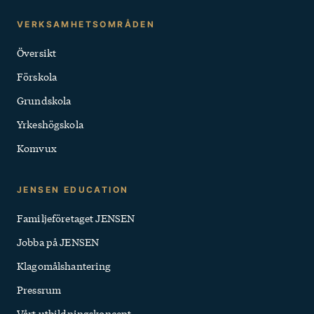
Kontakt
VERKSAMHETSOMRÅDEN
och
Översikt
Snabblänkar
Förskola
Grundskola
Yrkeshögskola
Komvux
JENSEN EDUCATION
Familjeföretaget JENSEN
Jobba på JENSEN
Klagomålshantering
Pressrum
Vårt utbildningskoncept