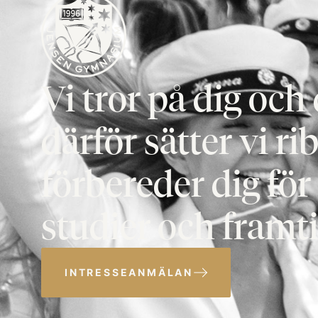
Vi tror på dig oc
därför sätter vi ri
förbereder dig fö
studier och framti
INTRESSEANMÄLAN