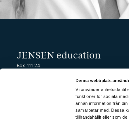
JENSEN education
Box 111 24
100 61 Stockholm
Tel. 08-450 22 00
Denna webbplats använde
Organisationsnummer: 556532-7201
Vi använder enhetsidentifie
funktioner för sociala medi
annan information från din
samarbetar med. Dessa kan
tillhandahållit eller som d