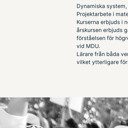
Dynamiska system, i
Projektarbete i mate
Kurserna erbjuds i 
årskursen erbjuds gä
förståelsen för högre
vid MDU.
Lärare från båda v
vilket ytterligare f