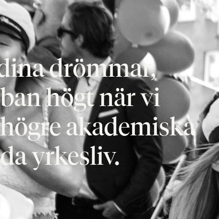
h dina drömmar,
bban högt när vi
r högre akademiska
da yrkesliv.