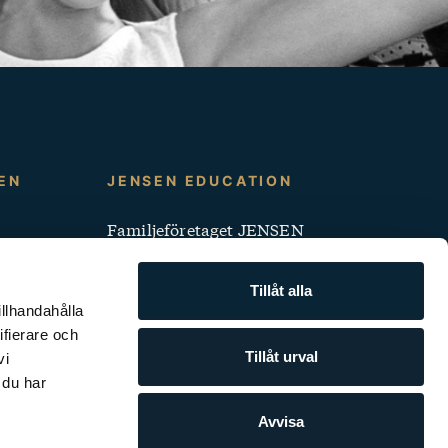
EN
JENSEN EDUCATION
Familjeföretaget JENSEN
Jobba på JENSEN
Tillåt alla
Klagomålshantering
illhandahålla
ifierare och
Pressrum
Tillåt urval
vi
 du har
Vårt utbildningskoncept
Avvisa
Tillgänglighets­redogörelse