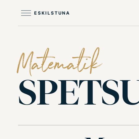
Till
huvudinnehållet
ESKILSTUNA
Matematik
SPETS