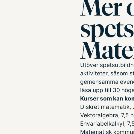
Mer 
spet
Mate
Utöver spetsutbild
aktiviteter, såsom 
gemensamma evenema
läsa upp till 30 h
Kurser som kan kom
Diskret matematik, 
Vektoralgebra, 7,5 
Envariabelkalkyl, 7,
Matematisk kommuni