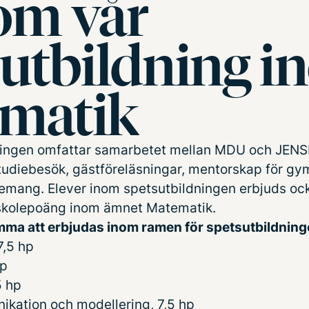
om vår
sutbildning 
matik
ningen omfattar samarbetet mellan MDU och JENS
studiebesök, gästföreläsningar, mentorskap för g
ng. Elever inom spetsutbildningen erbjuds ocks
ögskolepoäng inom ämnet Matematik.
ma att erbjudas inom ramen för spetsutbildning
7,5 hp
hp
5 hp
kation och modellering, 7,5 hp