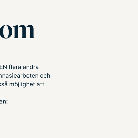
inom
EN flera andra
ymnasiearbeten och
å möjlighet att
en: