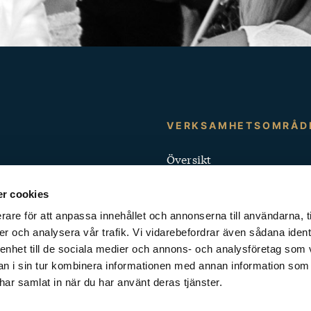
Kontakt
VERKSAMHETSOMRÅD
och
Översikt
Snabblänkar
Förskola
r cookies
Grundskola
rare för att anpassa innehållet och annonserna till användarna, t
er och analysera vår trafik. Vi vidarebefordrar även sådana ident
Yrkeshögskola
 enhet till de sociala medier och annons- och analysföretag som 
 i sin tur kombinera informationen med annan information som
Komvux
e har samlat in när du har använt deras tjänster.