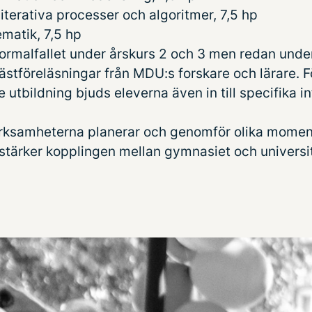
terativa processer och algoritmer, 7,5 hp
matik, 7,5 hp
normalfallet under årskurs 2 och 3 men redan unde
stföreläsningar från MDU:s forskare och lärare. F
 utbildning bjuds eleverna även in till specifika in
erksamheterna planerar och genomför olika momen
örstärker kopplingen mellan gymnasiet och universi