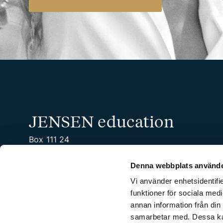
JENSEN education
Box 111 24
100 61 Stockholm
Tel. 08-450 22 00
Denna webbplats använde
Organisationsnummer: 556532-7201
Vi använder enhetsidentifie
funktioner för sociala medi
annan information från din
samarbetar med. Dessa kan