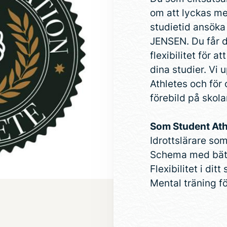
om att lyckas me
studietid ansöka
JENSEN. Du får d
flexibilitet för a
dina studier. V
Athletes och för
förebild på skola
Som Student Ath
Idrottslärare so
Schema med bättr
Flexibilitet i dit
Mental träning fö