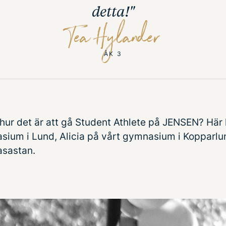
detta!"
Tea Hylander
ÅK 3
 hur det är att gå Student Athlete på JENSEN?
Här 
sium i Lund,
Alicia
på vårt gymnasium i Kopparl
asastan.