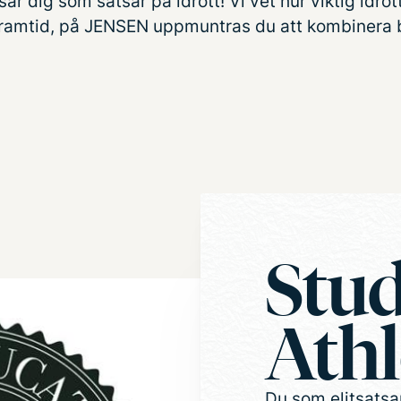
ar dig som satsar på idrott! Vi vet hur viktig idrott
framtid, på JENSEN uppmuntras du att kombinera 
Stu
Athl
Du som elitsatsa