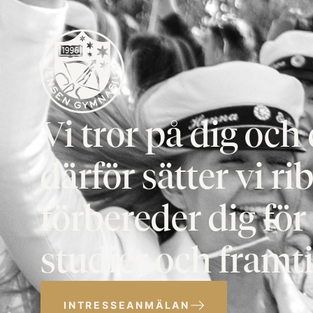
Vi tror på dig oc
därför sätter vi ri
förbereder dig fö
studier och framti
INTRESSEANMÄLAN