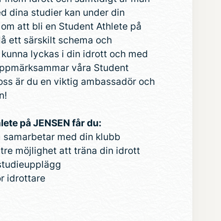
d dina studier kan under din
 om att bli en Student Athlete på
å ett särskilt schema och
tt kunna lyckas i din idrott och med
i uppmärksammar våra Student
 oss är du en viktig ambassadör och
n!
lete på JENSEN får du:
m samarbetar med din klubb
e möjlighet att träna din idrott
t studieupplägg
r idrottare