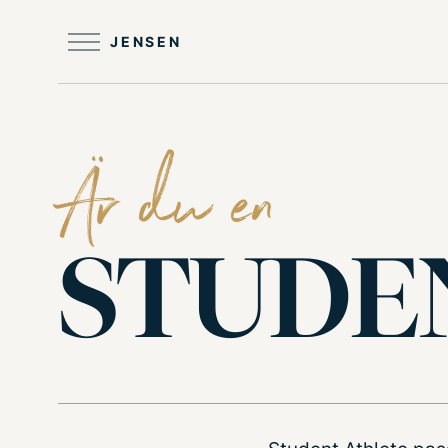
Till
huvudinnehållet
JENSEN
Är du en
STUDE