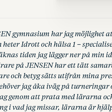
EN gymnasium har jag möjlighet att
 heter Idrott och hälsa 1 – specialis
äknas tiden jag lägger ner på min i
ärare på JENSEN har ett tätt sama
re och betyg sätts utifrån mina pre
ehöver jag åka iväg på turneringar 
 jag genom att prata med lärarna och
g i vad jag missar, lärarna är hjä