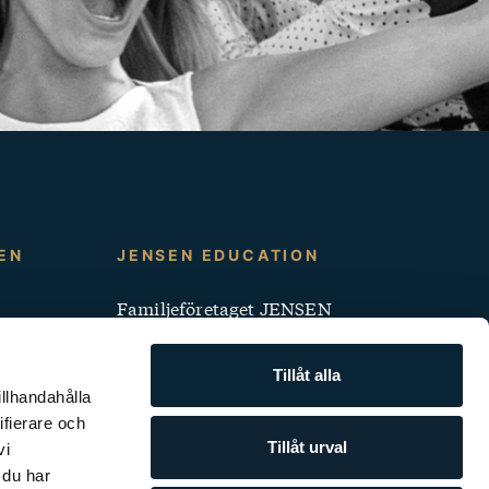
EN
JENSEN EDUCATION
Familjeföretaget JENSEN
Jobba på JENSEN
Tillåt alla
Klagomålshantering
illhandahålla
ifierare och
Pressrum
Tillåt urval
vi
 du har