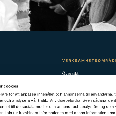
Kontakt
VERKSAMHETSOMRÅD
och
Översikt
Snabblänkar
Förskola
r cookies
Grundskola
rare för att anpassa innehållet och annonserna till användarna, t
er och analysera vår trafik. Vi vidarebefordrar även sådana ident
Yrkeshögskola
 enhet till de sociala medier och annons- och analysföretag som 
 i sin tur kombinera informationen med annan information som