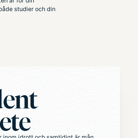
en är för din
både studier och din
dent
ete
r inom idrott och samtidigt är mån