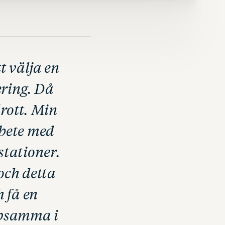
 välja en
ering. Då
drott. Min
rbete med
stationer.
och detta
 få en
lpsamma i