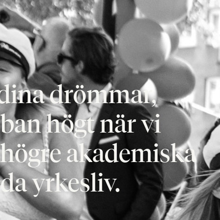
h dina drömmar,
bban högt när vi
r högre akademiska
da yrkesliv.