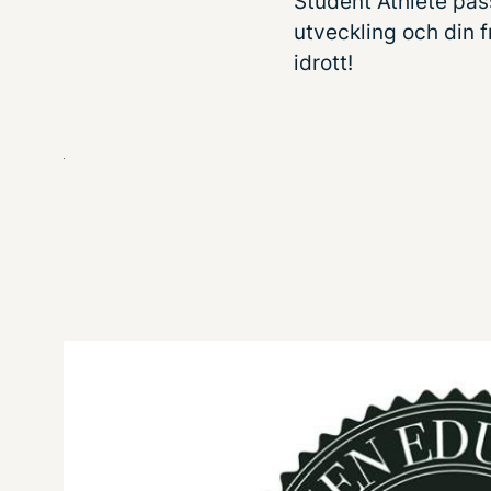
Student Athlete pass
utveckling och din 
idrott!
Bild