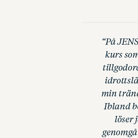
“På JENS
kurs som
tillgodor
idrottsl
min träna
Ibland b
löser
genomgån