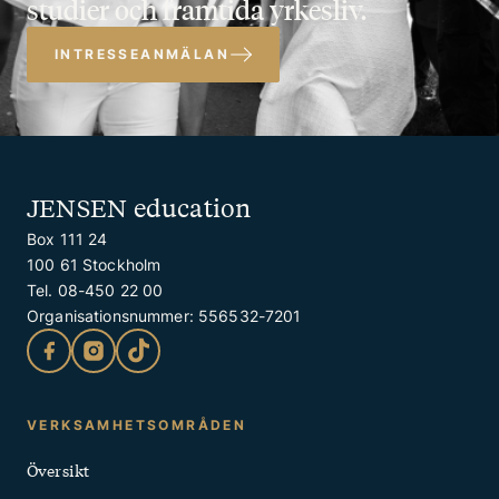
studier och framtida yrkesliv.
INTRESSEANMÄLAN
JENSEN education
Box 111 24
100 61 Stockholm
Tel. 08-450 22 00
Organisationsnummer: 556532-7201
Kontakt
VERKSAMHETSOMRÅDEN
och
Översikt
Snabblänkar