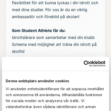
flexibilitet för att kunna lyckas i din idrott och
med dina studier. För oss är du en viktig
ambassadör och förebild på skolan!
Som Student Athlete får du:
Idrottslärare som samarbetar med din klubb
Schema med möjlighet att träna din idrott på
skoltid
Möjlighet att läsa Idrott och hälsa -
specialisering
Mental träning för idrottare
Denna webbplats använder cookies
Som Student Athlete förväntas du:
Vi använder enhetsidentifierare för att anpassa innehållet
Ha höga ambitioner i dina studier och din
och annonserna till användarna, tillhandahålla funktioner
idrott
för sociala medier och analysera vår trafik. Vi
Träna i en klubb med en handledare som
vidarebefordrar även sådana identifierare och annan