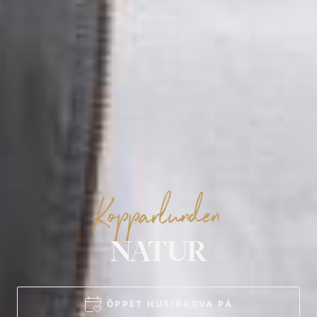
Koppar­­lunden
NATUR­
ÖPPET HUS/PROVA PÅ