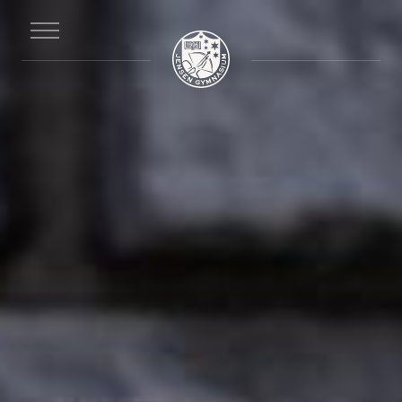
Till
huvudinnehållet