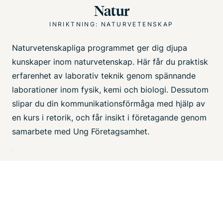
Natur
INRIKTNING: NATURVETENSKAP
Naturvetenskapliga programmet ger dig djupa
kunskaper inom naturvetenskap. Här får du praktisk
erfarenhet av laborativ teknik genom spännande
laborationer inom fysik, kemi och biologi. Dessutom
slipar du din kommunikationsförmåga med hjälp av
en kurs i retorik, och får insikt i företagande genom
samarbete med Ung Företagsamhet.
Bild
Dokument
POÄNGPLAN - NATUR.PDF
(335.54 KB)
Gymnasiegemensamma ämnen
1050 P